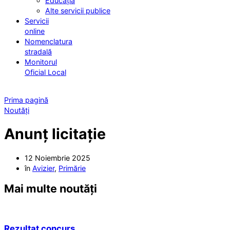
Educația
Alte servicii publice
Servicii
online
Nomenclatura
stradală
Monitorul
Oficial Local
Prima pagină
Noutăți
Anunț licitație
12 Noiembrie 2025
în
Avizier
,
Primărie
Mai multe noutăți
Rezultat concurs