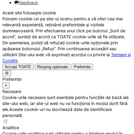
Feedback
Acest site folosește cookie
Folosim cookie-uri pe site-ul nostru pentru a vă oferi cea mai
relevantă experiență, reținând preferințele și vizitele
dumneavoastră. Prin efectuarea unui click pe butonul „Sunt de
acord”, sunteți de acord ca TOATE cookie-urile să fie utilizate.
De asemenea, puteți să refuzați cookie-urile opționale prin
apăsarea butonului „Refuz”. Prin continuarea accesării sau
utilizării Site-ului web vă exprimați acordul cu privire la
Termeni și
Condiții
.
Accept TOATE
Resping opționale
Preferințe
🍪
Preferințe
×
Necesare
Cookie-urile necesare sunt esențiale pentru funcțiile de bază ale
site-ului web, iar site-ul web nu va funcționa în modul dorit fără
ele.Aceste cookie-uri nu stochează date de identificare
personală.
Analitice
Cookie-urile analitice sunt utilizate pentru a înțelege modul în