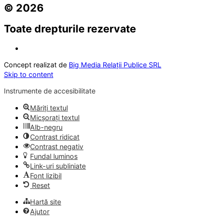
© 2026
Toate drepturile rezervate
Concept realizat de
Big Media Relații Publice SRL
Skip to content
Instrumente de accesibilitate
Măriți textul
Micșorați textul
Alb-negru
Contrast ridicat
Contrast negativ
Fundal luminos
Link-uri subliniate
Font lizibil
Reset
Hartă site
Ajutor