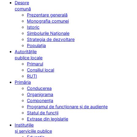
Despre
comună
Prezentare generală
Monografia comunei
Istoric
Simbolurile Naționale
Strategia de dezvoltare
Populația
Autoritățile
publice locale
Primarul
Consiliul local
RUTI
Primăria
Conducerea
Organigrama
Componența
Programul de funcționare și de audiențe
Statul de funcții
Extrase din legislație
Instituțiile
și serviciile publice