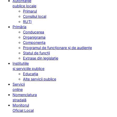
Autoritățile
publice locale
Primarul
Consiliul local
RUTI
Primăria
Conducerea
Organigrama
Componența
Programul de funcționare și de audiențe
Statul de funcții
Extrase din legislație
Instituțiile
și serviciile publice
Educația
Alte servicii publice
Servicii
online
Nomenclatura
stradală
Monitorul
Oficial Local