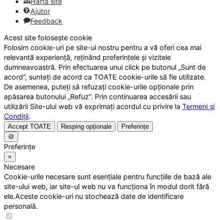
Hartă site
Ajutor
Feedback
Acest site folosește cookie
Folosim cookie-uri pe site-ul nostru pentru a vă oferi cea mai
relevantă experiență, reținând preferințele și vizitele
dumneavoastră. Prin efectuarea unui click pe butonul „Sunt de
acord”, sunteți de acord ca TOATE cookie-urile să fie utilizate.
De asemenea, puteți să refuzați cookie-urile opționale prin
apăsarea butonului „Refuz”. Prin continuarea accesării sau
utilizării Site-ului web vă exprimați acordul cu privire la
Termeni și
Condiții
.
Accept TOATE
Resping opționale
Preferințe
🍪
Preferințe
×
Necesare
Cookie-urile necesare sunt esențiale pentru funcțiile de bază ale
site-ului web, iar site-ul web nu va funcționa în modul dorit fără
ele.Aceste cookie-uri nu stochează date de identificare
personală.