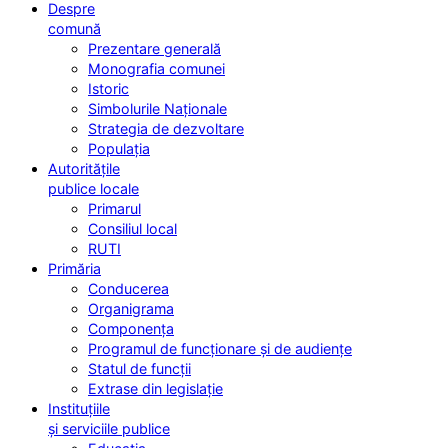
Despre
comună
Prezentare generală
Monografia comunei
Istoric
Simbolurile Naționale
Strategia de dezvoltare
Populația
Autoritățile
publice locale
Primarul
Consiliul local
RUTI
Primăria
Conducerea
Organigrama
Componența
Programul de funcționare și de audiențe
Statul de funcții
Extrase din legislație
Instituțiile
și serviciile publice