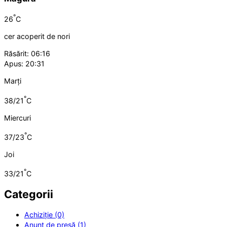
°
26
C
cer acoperit de nori
Răsărit: 06:16
Apus: 20:31
Marți
°
38/21
C
Miercuri
°
37/23
C
Joi
°
33/21
C
Categorii
Achiziție (0)
Anunț de presă (1)