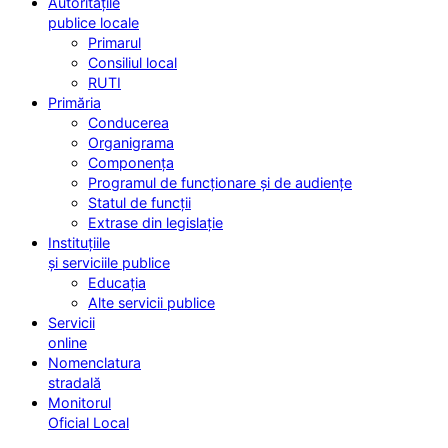
Autoritățile
publice locale
Primarul
Consiliul local
RUTI
Primăria
Conducerea
Organigrama
Componența
Programul de funcționare și de audiențe
Statul de funcții
Extrase din legislație
Instituțiile
și serviciile publice
Educația
Alte servicii publice
Servicii
online
Nomenclatura
stradală
Monitorul
Oficial Local