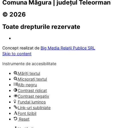
Comuna Măgura | județul Teleorman
© 2026
Toate drepturile rezervate
Concept realizat de
Big Media Relații Publice SRL
Skip to content
Instrumente de accesibilitate
Măriți textul
Micșorați textul
Alb-negru
Contrast ridicat
Contrast negativ
Fundal luminos
Link-uri subliniate
Font lizibil
Reset