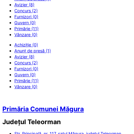
Avizier (8)
Concurs (2)
Furnizori (0)
Guvern (0)
Primărie (11)
Vânzare (0)
Achiziție (0)
Anunț de presă (1)
Avizier (8)
Concurs (2)
Furnizori (0)
Guvern (0)
Primărie (11)
Vânzare (0)
Primăria Comunei Măgura
Județul
Teleorman
Str. Principală, nr. 117, satul Măgura, județul Teleorman,