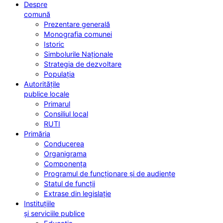
Despre
comună
Prezentare generală
Monografia comunei
Istoric
Simbolurile Naționale
Strategia de dezvoltare
Populația
Autoritățile
publice locale
Primarul
Consiliul local
RUTI
Primăria
Conducerea
Organigrama
Componența
Programul de funcționare și de audiențe
Statul de funcții
Extrase din legislație
Instituțiile
și serviciile publice