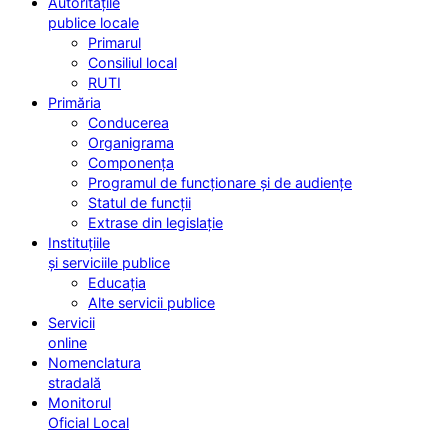
Autoritățile
publice locale
Primarul
Consiliul local
RUTI
Primăria
Conducerea
Organigrama
Componența
Programul de funcționare și de audiențe
Statul de funcții
Extrase din legislație
Instituțiile
și serviciile publice
Educația
Alte servicii publice
Servicii
online
Nomenclatura
stradală
Monitorul
Oficial Local