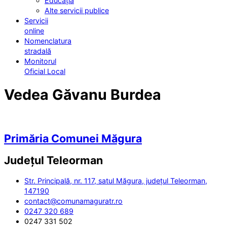
Educația
Alte servicii publice
Servicii
online
Nomenclatura
stradală
Monitorul
Oficial Local
Vedea Găvanu Burdea
Primăria Comunei Măgura
Județul
Teleorman
Str. Principală, nr. 117, satul Măgura, județul Teleorman,
147190
contact@comunamaguratr.ro
0247 320 689
0247 331 502