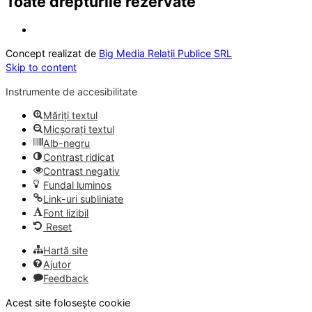
Toate drepturile rezervate
Concept realizat de
Big Media Relații Publice SRL
Skip to content
Instrumente de accesibilitate
Măriți textul
Micșorați textul
Alb-negru
Contrast ridicat
Contrast negativ
Fundal luminos
Link-uri subliniate
Font lizibil
Reset
Hartă site
Ajutor
Feedback
Acest site folosește cookie