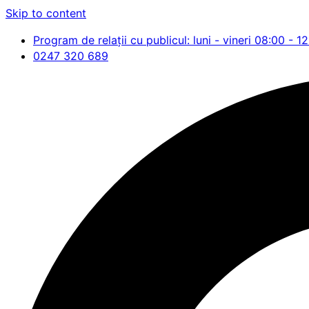
Skip to content
Program de relații cu publicul: luni - vineri 08:00 - 1
0247 320 689