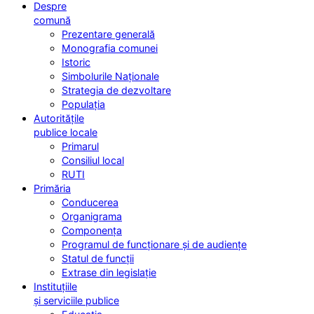
Despre
comună
Prezentare generală
Monografia comunei
Istoric
Simbolurile Naționale
Strategia de dezvoltare
Populația
Autoritățile
publice locale
Primarul
Consiliul local
RUTI
Primăria
Conducerea
Organigrama
Componența
Programul de funcționare și de audiențe
Statul de funcții
Extrase din legislație
Instituțiile
și serviciile publice