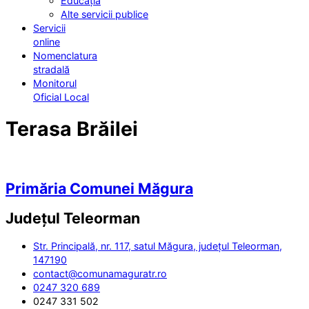
Educația
Alte servicii publice
Servicii
online
Nomenclatura
stradală
Monitorul
Oficial Local
Terasa Brăilei
Primăria Comunei Măgura
Județul
Teleorman
Str. Principală, nr. 117, satul Măgura, județul Teleorman,
147190
contact@comunamaguratr.ro
0247 320 689
0247 331 502