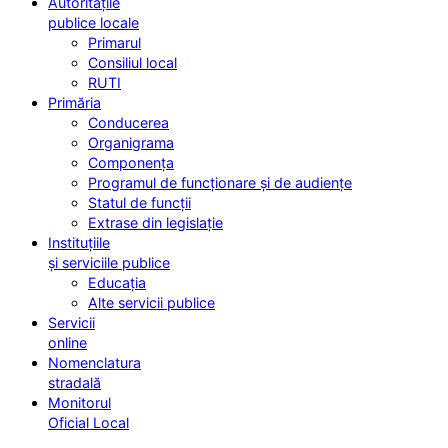
Autoritățile
publice locale
Primarul
Consiliul local
RUTI
Primăria
Conducerea
Organigrama
Componența
Programul de funcționare și de audiențe
Statul de funcții
Extrase din legislație
Instituțiile
și serviciile publice
Educația
Alte servicii publice
Servicii
online
Nomenclatura
stradală
Monitorul
Oficial Local