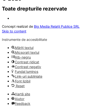
Toate drepturile rezervate
Concept realizat de
Big Media Relații Publice SRL
Skip to content
Instrumente de accesibilitate
Măriți textul
Micșorați textul
Alb-negru
Contrast ridicat
Contrast negativ
Fundal luminos
Link-uri subliniate
Font lizibil
Reset
Hartă site
Ajutor
Feedback