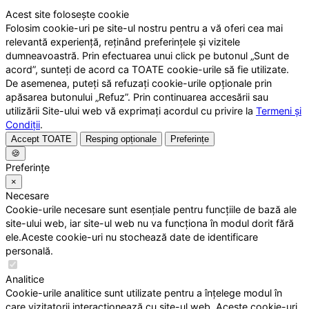
Acest site folosește cookie
Folosim cookie-uri pe site-ul nostru pentru a vă oferi cea mai
relevantă experiență, reținând preferințele și vizitele
dumneavoastră. Prin efectuarea unui click pe butonul „Sunt de
acord”, sunteți de acord ca TOATE cookie-urile să fie utilizate.
De asemenea, puteți să refuzați cookie-urile opționale prin
apăsarea butonului „Refuz”. Prin continuarea accesării sau
utilizării Site-ului web vă exprimați acordul cu privire la
Termeni și
Condiții
.
Accept TOATE
Resping opționale
Preferințe
🍪
Preferințe
×
Necesare
Cookie-urile necesare sunt esențiale pentru funcțiile de bază ale
site-ului web, iar site-ul web nu va funcționa în modul dorit fără
ele.Aceste cookie-uri nu stochează date de identificare
personală.
Analitice
Cookie-urile analitice sunt utilizate pentru a înțelege modul în
care vizitatorii interacționează cu site-ul web. Aceste cookie-uri