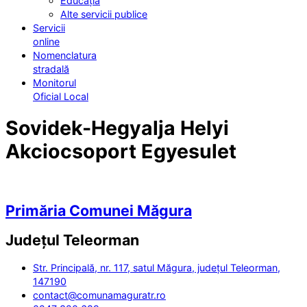
Educația
Alte servicii publice
Servicii
online
Nomenclatura
stradală
Monitorul
Oficial Local
Sovidek-Hegyalja Helyi
Akciocsoport Egyesulet
Primăria Comunei Măgura
Județul
Teleorman
Str. Principală, nr. 117, satul Măgura, județul Teleorman,
147190
contact@comunamaguratr.ro