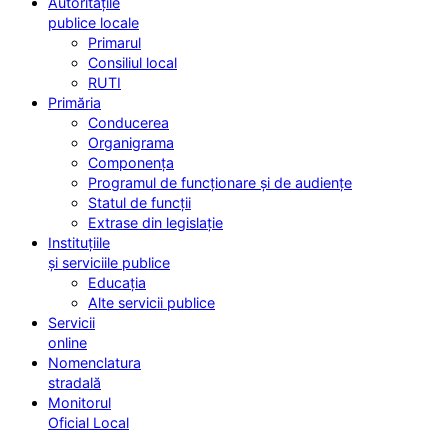
Autoritățile
publice locale
Primarul
Consiliul local
RUTI
Primăria
Conducerea
Organigrama
Componența
Programul de funcționare și de audiențe
Statul de funcții
Extrase din legislație
Instituțiile
și serviciile publice
Educația
Alte servicii publice
Servicii
online
Nomenclatura
stradală
Monitorul
Oficial Local