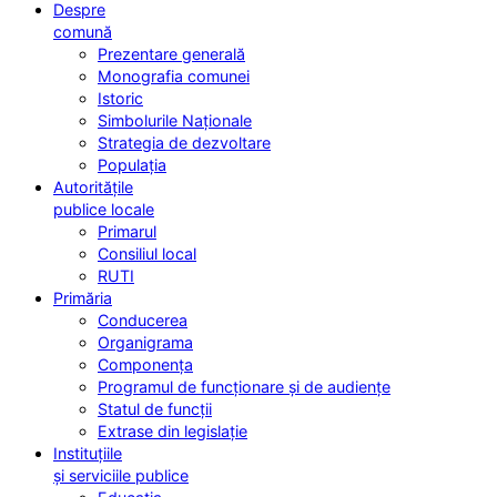
Despre
comună
Prezentare generală
Monografia comunei
Istoric
Simbolurile Naționale
Strategia de dezvoltare
Populația
Autoritățile
publice locale
Primarul
Consiliul local
RUTI
Primăria
Conducerea
Organigrama
Componența
Programul de funcționare și de audiențe
Statul de funcții
Extrase din legislație
Instituțiile
și serviciile publice