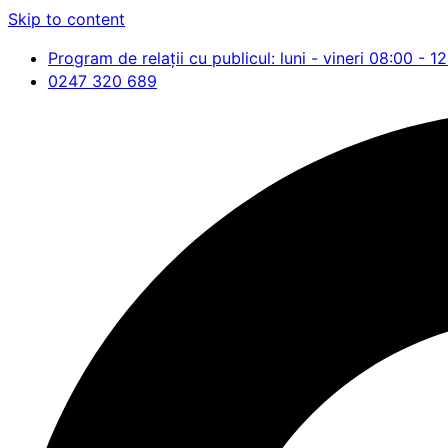
Skip to content
Program de relații cu publicul: luni - vineri 08:00 - 1
0247 320 689