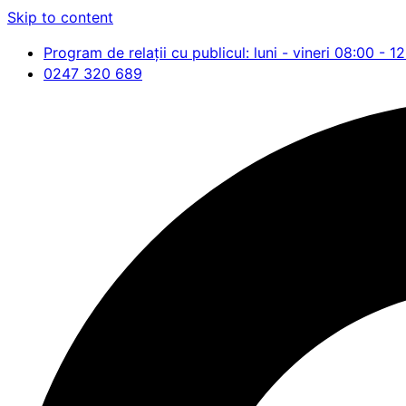
Skip to content
Program de relații cu publicul: luni - vineri 08:00 - 1
0247 320 689