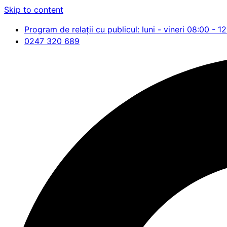
Skip to content
Program de relații cu publicul: luni - vineri 08:00 - 1
0247 320 689