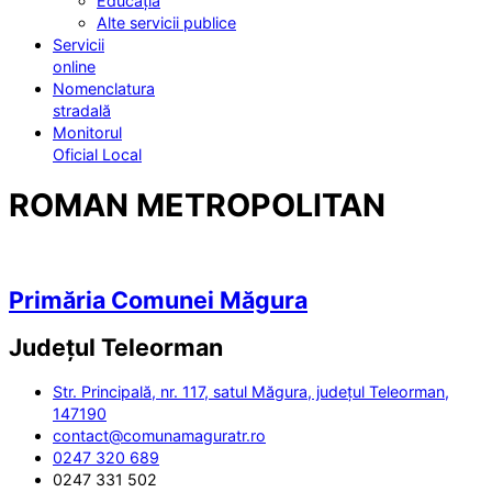
Educația
Alte servicii publice
Servicii
online
Nomenclatura
stradală
Monitorul
Oficial Local
ROMAN METROPOLITAN
Primăria Comunei Măgura
Județul
Teleorman
Str. Principală, nr. 117, satul Măgura, județul Teleorman,
147190
contact@comunamaguratr.ro
0247 320 689
0247 331 502