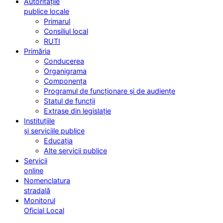
Autoritățile
publice locale
Primarul
Consiliul local
RUTI
Primăria
Conducerea
Organigrama
Componența
Programul de funcționare și de audiențe
Statul de funcții
Extrase din legislație
Instituțiile
și serviciile publice
Educația
Alte servicii publice
Servicii
online
Nomenclatura
stradală
Monitorul
Oficial Local