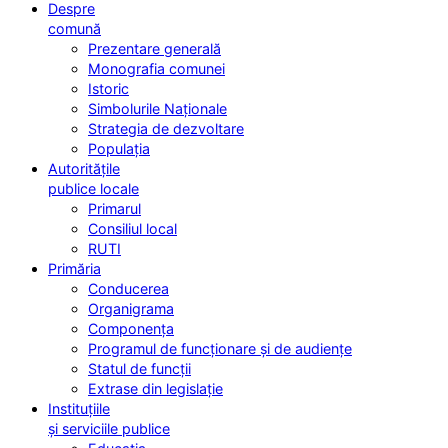
Despre
comună
Prezentare generală
Monografia comunei
Istoric
Simbolurile Naționale
Strategia de dezvoltare
Populația
Autoritățile
publice locale
Primarul
Consiliul local
RUTI
Primăria
Conducerea
Organigrama
Componența
Programul de funcționare și de audiențe
Statul de funcții
Extrase din legislație
Instituțiile
și serviciile publice