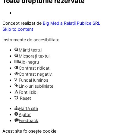
Toate drepturile rezervate
Concept realizat de
Big Media Relații Publice SRL
Skip to content
Instrumente de accesibilitate
Măriți textul
Micșorați textul
Alb-negru
Contrast ridicat
Contrast negativ
Fundal luminos
Link-uri subliniate
Font lizibil
Reset
Hartă site
Ajutor
Feedback
Acest site folosește cookie