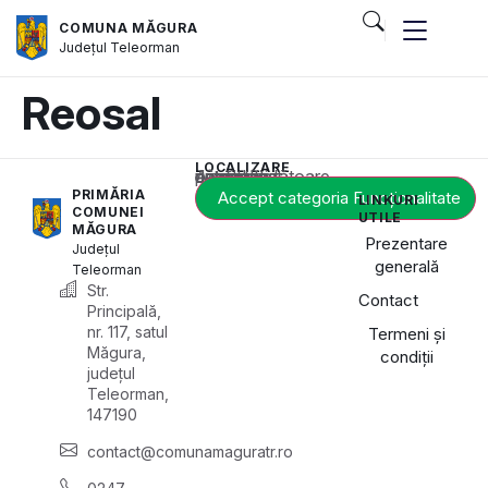
COMUNA MĂGURA
Județul
Teleorman
Reosal
LOCALIZARE
Acest conținut este blocat până când acceptați categoria corespunzătoare de cookie-uri.
PRIMĂRIA
Accept categoria Funcționalitate
LINKURI
COMUNEI
UTILE
MĂGURA
Prezentare
Județul
generală
Teleorman
Str.
Contact
Principală,
nr. 117, satul
Termeni și
Măgura,
condiții
județul
Teleorman,
147190
contact@comunamaguratr.ro