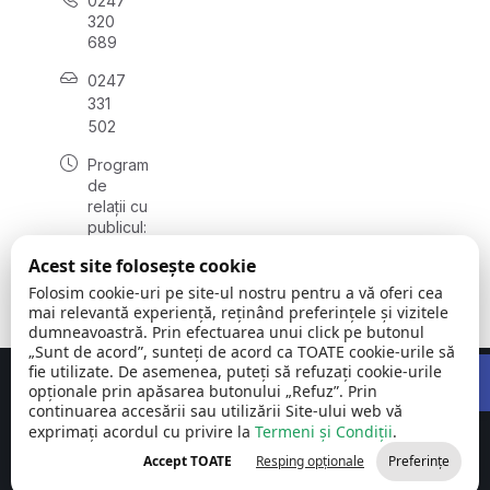
0247
320
689
0247
331
502
Program
de
relații cu
publicul:
luni -
Acest site folosește cookie
vineri
08:00 -
Folosim cookie-uri pe site-ul nostru pentru a vă oferi cea
12:00
mai relevantă experiență, reținând preferințele și vizitele
dumneavoastră. Prin efectuarea unui click pe butonul
„Sunt de acord”, sunteți de acord ca TOATE cookie-urile să
Open 
fie utilizate. De asemenea, puteți să refuzați cookie-urile
Concept realizat de
Big Media Relații Publice SRL
opționale prin apăsarea butonului „Refuz”. Prin
continuarea accesării sau utilizării Site-ului web vă
exprimați acordul cu privire la
Comuna Măgura
Termeni și Condiții
©
Toate
.
| județul
2026
drepturile
Accept TOATE
Resping opționale
Preferințe
Teleorman
rezervate