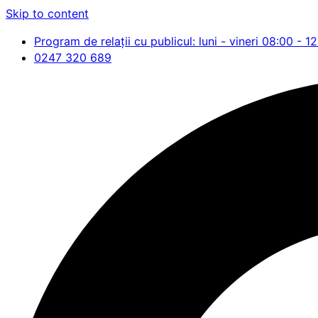
Skip to content
Program de relații cu publicul: luni - vineri 08:00 - 1
0247 320 689