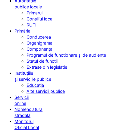
Autoritățile
publice locale
Primarul
Consiliul local
RUTI
Primăria
Conducerea
Organigrama
Componența
Programul de funcționare și de audiențe
Statul de funcții
Extrase din legislație
Instituțiile
și serviciile publice
Educația
Alte servicii publice
Servicii
online
Nomenclatura
stradală
Monitorul
Oficial Local