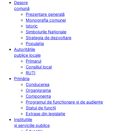
Despre
comună
Prezentare generală
Monografia comunei
Istoric
Simbolurile Naționale
Strategia de dezvoltare
Populația
Autoritățile
publice locale
Primarul
Consiliul local
RUTI
Primăria
Conducerea
Organigrama
Componența
Programul de funcționare și de audiențe
Statul de funcții
Extrase din legislație
Instituțiile
și serviciile publice