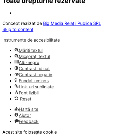
Toate drepturile rezervate
Concept realizat de
Big Media Relații Publice SRL
Skip to content
Instrumente de accesibilitate
Măriți textul
Micșorați textul
Alb-negru
Contrast ridicat
Contrast negativ
Fundal luminos
Link-uri subliniate
Font lizibil
Reset
Hartă site
Ajutor
Feedback
Acest site folosește cookie