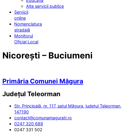
Educația
Alte servicii publice
Servicii
online
Nomenclatura
stradală
Monitorul
Oficial Local
Nicorești – Buciumeni
Primăria Comunei Măgura
Județul
Teleorman
Str. Principală, nr. 117, satul Măgura, județul Teleorman,
147190
contact@comunamaguratr.ro
0247 320 689
0247 331 502