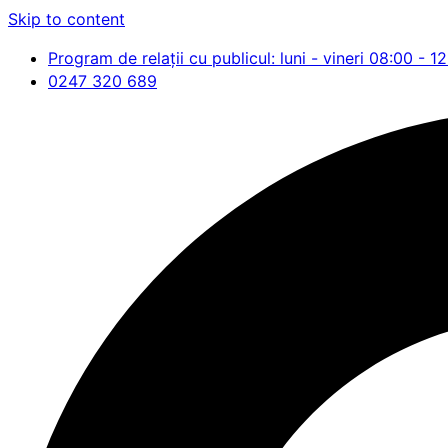
Skip to content
Program de relații cu publicul: luni - vineri 08:00 - 1
0247 320 689