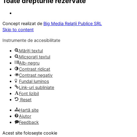
Toate drepturile rezervate
Concept realizat de
Big Media Relații Publice SRL
Skip to content
Instrumente de accesibilitate
Măriți textul
Micșorați textul
Alb-negru
Contrast ridicat
Contrast negativ
Fundal luminos
Link-uri subliniate
Font lizibil
Reset
Hartă site
Ajutor
Feedback
Acest site folosește cookie