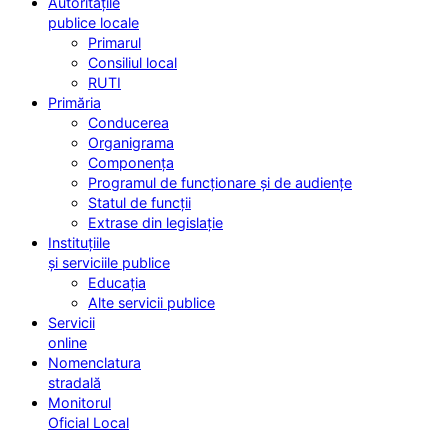
Autoritățile
publice locale
Primarul
Consiliul local
RUTI
Primăria
Conducerea
Organigrama
Componența
Programul de funcționare și de audiențe
Statul de funcții
Extrase din legislație
Instituțiile
și serviciile publice
Educația
Alte servicii publice
Servicii
online
Nomenclatura
stradală
Monitorul
Oficial Local