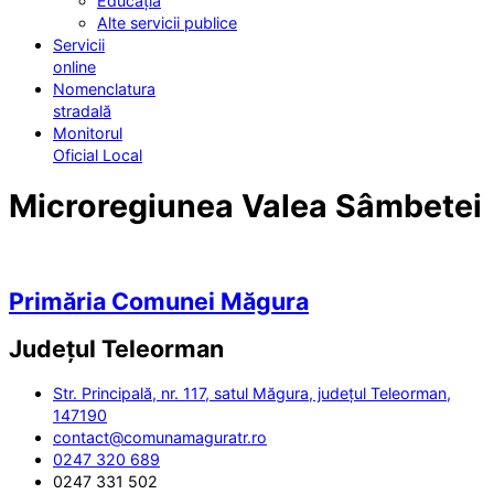
Educația
Alte servicii publice
Servicii
online
Nomenclatura
stradală
Monitorul
Oficial Local
Microregiunea Valea Sâmbetei
Primăria Comunei Măgura
Județul
Teleorman
Str. Principală, nr. 117, satul Măgura, județul Teleorman,
147190
contact@comunamaguratr.ro
0247 320 689
0247 331 502