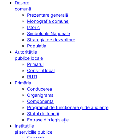
Despre
comună
Prezentare generală
Monografia comunei
Istoric
Simbolurile Naționale
Strategia de dezvoltare
Populația
Autoritățile
publice locale
Primarul
Consiliul local
RUTI
Primăria
Conducerea
Organigrama
Componența
Programul de funcționare și de audiențe
Statul de funcții
Extrase din legislație
Instituțiile
și serviciile publice