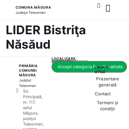
COMUNA MĂGURA
Județul
Teleorman
și serviciile publice
LIDER Bistriţa
Năsăud
LOCALIZARE
Acest conținut este blocat până când acceptați categoria corespunzătoare de cookie-uri.
PRIMĂRIA
Accept categoria Funcționalitate
LINKURI
COMUNEI
UTILE
MĂGURA
Prezentare
Județul
generală
Teleorman
Str.
Contact
Principală,
nr. 117,
Termeni și
satul
condiții
Măgura,
județul
Teleorman,