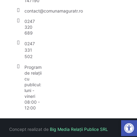
147190
contact@comunamaguratr.ro
0247
320
689
0247
331
502
Program
de relații
cu
publicul:
luni -
vineri
08:00 -
12:00
Open
Concept realizat de
Big Media Relații Publice SRL