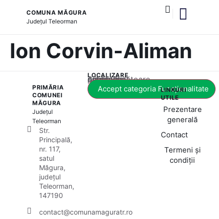
COMUNA MĂGURA
Județul
Teleorman
și serviciile publice
Ion Corvin-Aliman
LOCALIZARE
Acest conținut este blocat până când acceptați categoria corespunzătoare de cookie-uri.
PRIMĂRIA
Accept categoria Funcționalitate
LINKURI
COMUNEI
UTILE
MĂGURA
Prezentare
Județul
generală
Teleorman
Str.
Contact
Principală,
nr. 117,
Termeni și
satul
condiții
Măgura,
județul
Teleorman,
147190
contact@comunamaguratr.ro