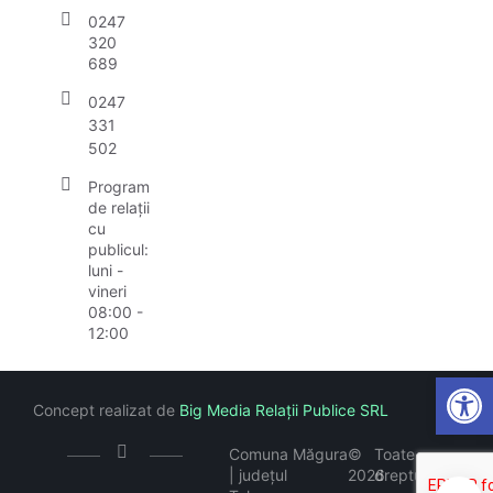
0247
320
689
0247
331
502
Program
de relații
cu
publicul:
luni -
vineri
08:00 -
12:00
Open
Concept realizat de
Big Media Relații Publice SRL
Comuna Măgura
©
Toate
| județul
2026
drepturile