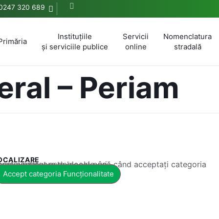
0247 320 689
Instituțiile
Servicii
Nomenclatura
Primăria
și serviciile publice
online
stradală
eral – Periam
OCALIZARE
 conținut este blocat până când acceptați categoria corespunzătoare de cookie-uri.
Accept categoria Funcționalitate