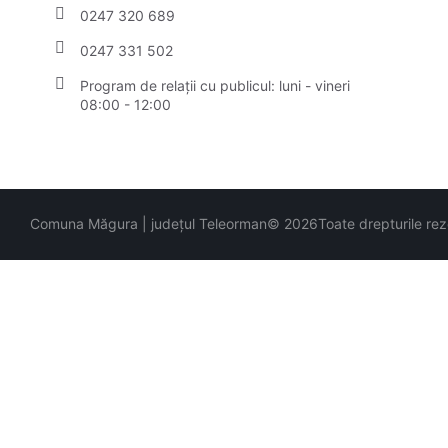
0247 320 689
0247 331 502
Program de relații cu publicul: luni - vineri
08:00 - 12:00
Comuna Măgura | județul Teleorman
© 2026
Toate drepturile re