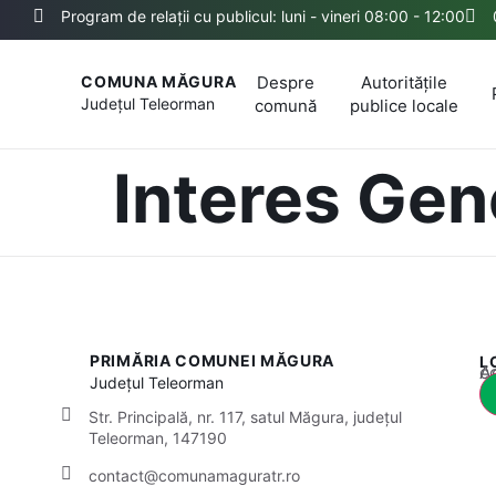
Program de relații cu publicul: luni - vineri 08:00 - 12:00
Despre
Autoritățile
COMUNA MĂGURA
Județul
Teleorman
comună
publice locale
Interes Gen
PRIMĂRIA COMUNEI MĂGURA
L
Acest
Județul
Teleorman
Str. Principală, nr. 117, satul Măgura, județul
Teleorman, 147190
contact@comunamaguratr.ro