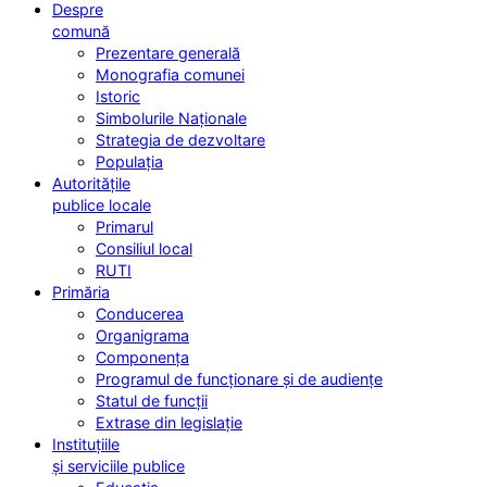
Despre
comună
Prezentare generală
Monografia comunei
Istoric
Simbolurile Naționale
Strategia de dezvoltare
Populația
Autoritățile
publice locale
Primarul
Consiliul local
RUTI
Primăria
Conducerea
Organigrama
Componența
Programul de funcționare și de audiențe
Statul de funcții
Extrase din legislație
Instituțiile
și serviciile publice