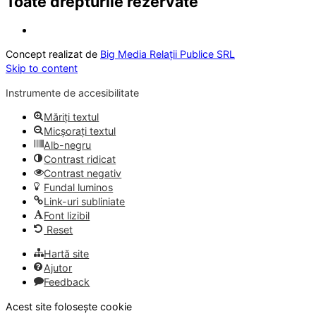
Toate drepturile rezervate
Concept realizat de
Big Media Relații Publice SRL
Skip to content
Instrumente de accesibilitate
Măriți textul
Micșorați textul
Alb-negru
Contrast ridicat
Contrast negativ
Fundal luminos
Link-uri subliniate
Font lizibil
Reset
Hartă site
Ajutor
Feedback
Acest site folosește cookie