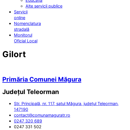
Educația
Alte servicii publice
Servicii
online
Nomenclatura
stradală
Monitorul
Oficial Local
Gilort
Primăria Comunei Măgura
Județul
Teleorman
Str. Principală, nr. 117, satul Măgura, județul Teleorman,
147190
contact@comunamaguratr.ro
0247 320 689
0247 331 502