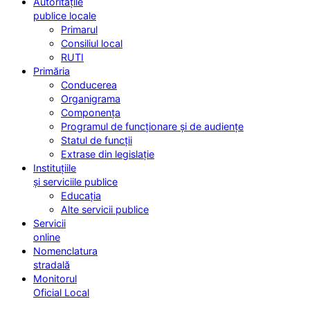
Autoritățile
publice locale
Primarul
Consiliul local
RUTI
Primăria
Conducerea
Organigrama
Componența
Programul de funcționare și de audiențe
Statul de funcții
Extrase din legislație
Instituțiile
și serviciile publice
Educația
Alte servicii publice
Servicii
online
Nomenclatura
stradală
Monitorul
Oficial Local