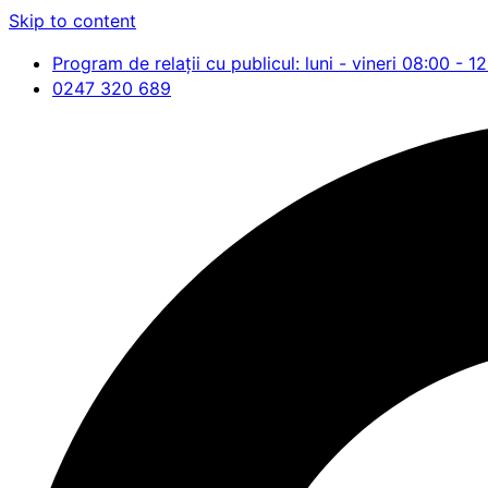
Skip to content
Program de relații cu publicul: luni - vineri 08:00 - 1
0247 320 689