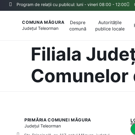
Program de relații cu publicul: luni - vineri 08:00 - 12:00
Despre
Autoritățile
COMUNA MĂGURA
Județul
Teleorman
comună
publice locale
Filiala Jude
Comunelor 
PRIMĂRIA COMUNEI MĂGURA
L
Acest
Județul
Teleorman