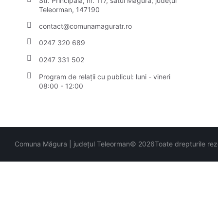
Str. Principală, nr. 117, satul Măgura, județul
Teleorman, 147190
contact@comunamaguratr.ro
0247 320 689
0247 331 502
Program de relații cu publicul: luni - vineri
08:00 - 12:00
Comuna Măgura | județul Teleorman
© 2026
Toate drepturile re