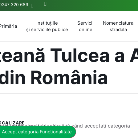
0247 320 689
Instituțiile
Servicii
Nomenclatura
Primăria
și serviciile publice
online
stradală
țeană Tulcea a 
din România
OCALIZARE
 conținut este blocat până când acceptați categoria corespunzătoare de cookie-uri.
Accept categoria Funcționalitate