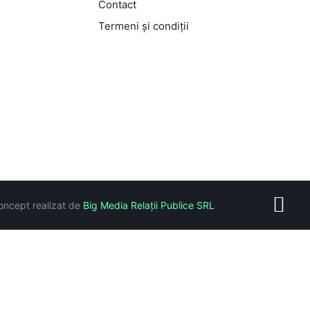
Contact
Termeni și condiții
oncept realizat de
Big Media Relații Publice SRL