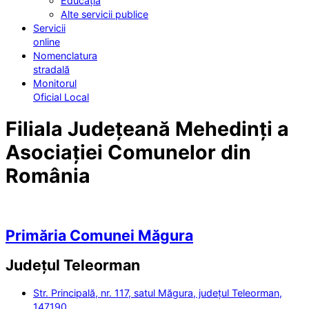
Educația
Alte servicii publice
Servicii
online
Nomenclatura
stradală
Monitorul
Oficial Local
Filiala Județeană Mehedinți a
Asociației Comunelor din
România
Primăria Comunei Măgura
Județul
Teleorman
Str. Principală, nr. 117, satul Măgura, județul Teleorman,
147190