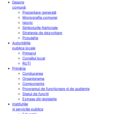
Despre
comună
Prezentare generală
Monografia comunei
Istoric
Simbolurile Naționale
Strategia de dezvoltare
Populația
Autoritățile
publice locale
Primarul
Consiliul local
RUTI
Primăria
Conducerea
Organigrama
Componența
Programul de funcționare și de audiențe
Statul de funcții
Extrase din legislație
Instituțiile
și serviciile publice