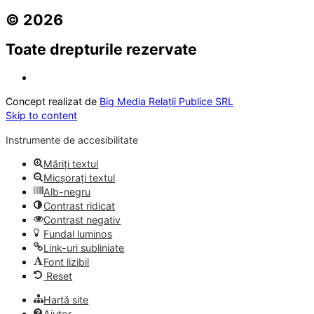
© 2026
Toate drepturile rezervate
Concept realizat de
Big Media Relații Publice SRL
Skip to content
Instrumente de accesibilitate
Măriți textul
Micșorați textul
Alb-negru
Contrast ridicat
Contrast negativ
Fundal luminos
Link-uri subliniate
Font lizibil
Reset
Hartă site
Ajutor