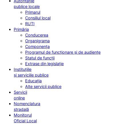
Autoritățile
publice locale
Primarul
Consiliul local
RUTI
Primăria
Conducerea
Organigrama
Componența
Programul de funcționare și de audiențe
Statul de funcții
Extrase din legislație
Instituțiile
și serviciile publice
Educația
Alte servicii publice
Servicii
online
Nomenclatura
stradală
Monitorul
Oficial Local