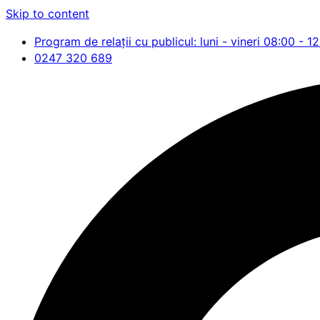
Skip to content
Program de relații cu publicul: luni - vineri 08:00 - 1
0247 320 689