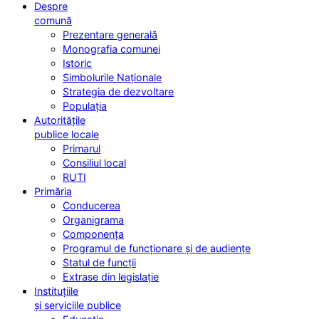
Despre
comună
Prezentare generală
Monografia comunei
Istoric
Simbolurile Naționale
Strategia de dezvoltare
Populația
Autoritățile
publice locale
Primarul
Consiliul local
RUTI
Primăria
Conducerea
Organigrama
Componența
Programul de funcționare și de audiențe
Statul de funcții
Extrase din legislație
Instituțiile
și serviciile publice