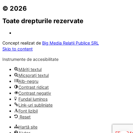
© 2026
Toate drepturile rezervate
Concept realizat de
Big Media Relații Publice SRL
Skip to content
Instrumente de accesibilitate
Măriți textul
Micșorați textul
Alb-negru
Contrast ridicat
Contrast negativ
Fundal luminos
Link-uri subliniate
Font lizibil
Reset
Hartă site
Ajutor