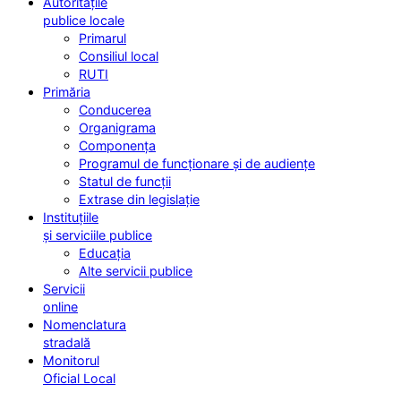
Autoritățile
publice locale
Primarul
Consiliul local
RUTI
Primăria
Conducerea
Organigrama
Componența
Programul de funcționare și de audiențe
Statul de funcții
Extrase din legislație
Instituțiile
și serviciile publice
Educația
Alte servicii publice
Servicii
online
Nomenclatura
stradală
Monitorul
Oficial Local