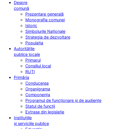
Despre
comună
Prezentare generală
Monografia comunei
Istoric
Simbolurile Naționale
Strategia de dezvoltare
Populația
Autoritățile
publice locale
Primarul
Consiliul local
RUTI
Primăria
Conducerea
Organigrama
Componența
Programul de funcționare și de audiențe
Statul de funcții
Extrase din legislație
Instituțiile
și serviciile publice