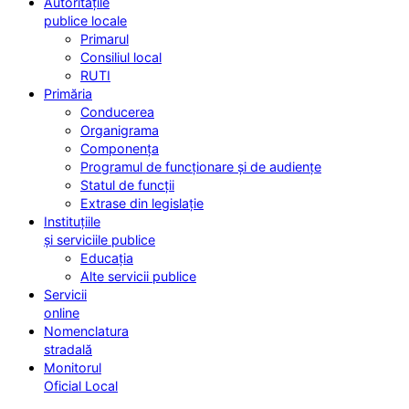
Autoritățile
publice locale
Primarul
Consiliul local
RUTI
Primăria
Conducerea
Organigrama
Componența
Programul de funcționare și de audiențe
Statul de funcții
Extrase din legislație
Instituțiile
și serviciile publice
Educația
Alte servicii publice
Servicii
online
Nomenclatura
stradală
Monitorul
Oficial Local