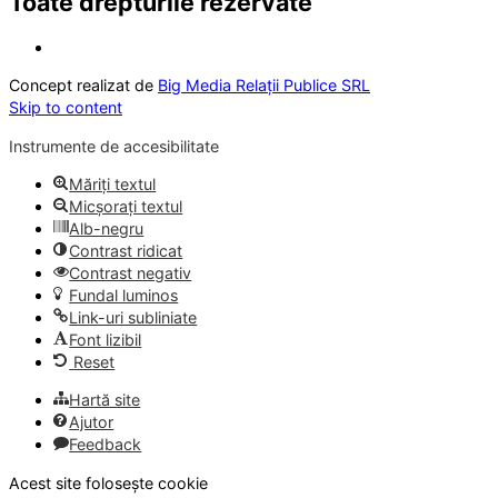
Toate drepturile rezervate
Concept realizat de
Big Media Relații Publice SRL
Skip to content
Instrumente de accesibilitate
Măriți textul
Micșorați textul
Alb-negru
Contrast ridicat
Contrast negativ
Fundal luminos
Link-uri subliniate
Font lizibil
Reset
Hartă site
Ajutor
Feedback
Acest site folosește cookie