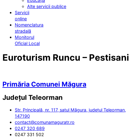
Educația
Alte servicii publice
Servicii
online
Nomenclatura
stradală
Monitorul
Oficial Local
Euroturism Runcu – Pestisani
Primăria Comunei Măgura
Județul
Teleorman
Str. Principală, nr. 117, satul Măgura, județul Teleorman,
147190
contact@comunamaguratr.ro
0247 320 689
0247 331 502