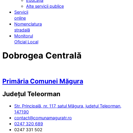
Educația
Alte servicii publice
Servicii
online
Nomenclatura
stradală
Monitorul
Oficial Local
Dobrogea Centrală
Primăria Comunei Măgura
Județul
Teleorman
Str. Principală, nr. 117, satul Măgura, județul Teleorman,
147190
contact@comunamaguratr.ro
0247 320 689
0247 331 502