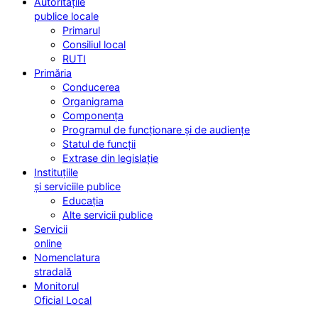
Autoritățile
publice locale
Primarul
Consiliul local
RUTI
Primăria
Conducerea
Organigrama
Componența
Programul de funcționare și de audiențe
Statul de funcții
Extrase din legislație
Instituțiile
și serviciile publice
Educația
Alte servicii publice
Servicii
online
Nomenclatura
stradală
Monitorul
Oficial Local