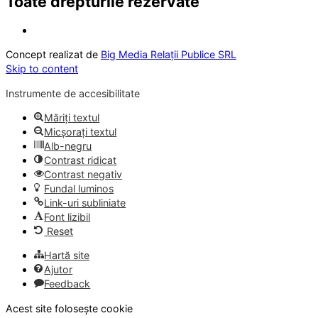
Toate drepturile rezervate
Concept realizat de
Big Media Relații Publice SRL
Skip to content
Instrumente de accesibilitate
Măriți textul
Micșorați textul
Alb-negru
Contrast ridicat
Contrast negativ
Fundal luminos
Link-uri subliniate
Font lizibil
Reset
Hartă site
Ajutor
Feedback
Acest site folosește cookie