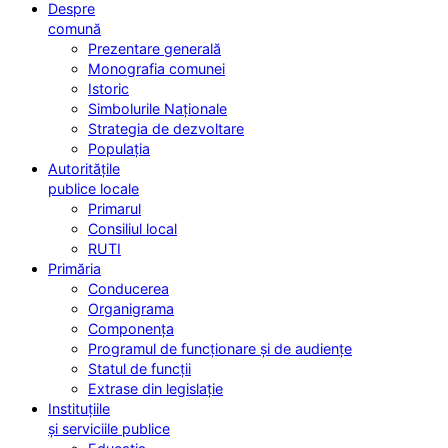
Despre
comună
Prezentare generală
Monografia comunei
Istoric
Simbolurile Naționale
Strategia de dezvoltare
Populația
Autoritățile
publice locale
Primarul
Consiliul local
RUTI
Primăria
Conducerea
Organigrama
Componența
Programul de funcționare și de audiențe
Statul de funcții
Extrase din legislație
Instituțiile
și serviciile publice