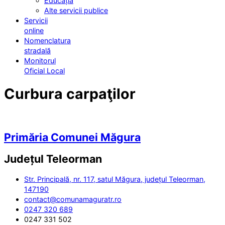
Educația
Alte servicii publice
Servicii
online
Nomenclatura
stradală
Monitorul
Oficial Local
Curbura carpaţilor
Primăria Comunei Măgura
Județul
Teleorman
Str. Principală, nr. 117, satul Măgura, județul Teleorman,
147190
contact@comunamaguratr.ro
0247 320 689
0247 331 502