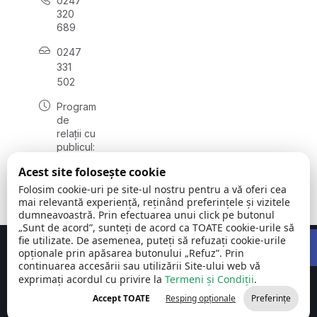
0247
320
689
0247
331
502
Program
de
relații cu
publicul:
luni -
Acest site folosește cookie
vineri
08:00 -
Folosim cookie-uri pe site-ul nostru pentru a vă oferi cea
12:00
mai relevantă experiență, reținând preferințele și vizitele
dumneavoastră. Prin efectuarea unui click pe butonul
„Sunt de acord”, sunteți de acord ca TOATE cookie-urile să
Open 
fie utilizate. De asemenea, puteți să refuzați cookie-urile
Concept realizat de
Big Media Relații Publice SRL
opționale prin apăsarea butonului „Refuz”. Prin
continuarea accesării sau utilizării Site-ului web vă
exprimați acordul cu privire la
Comuna Măgura
Termeni și Condiții
©
Toate
.
| județul
2026
drepturile
Accept TOATE
Resping opționale
Preferințe
Teleorman
rezervate