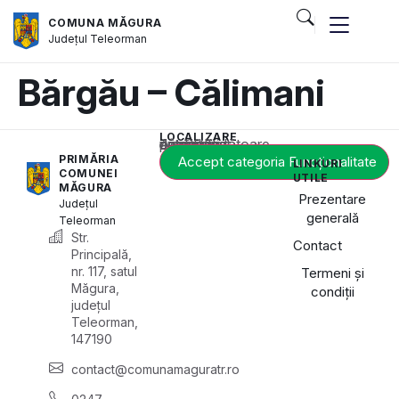
COMUNA MĂGURA
Județul
Teleorman
Bărgău – Călimani
LOCALIZARE
Acest conținut este blocat până când acceptați categoria corespunzătoare de cookie-uri.
PRIMĂRIA
Accept categoria Funcționalitate
LINKURI
COMUNEI
UTILE
MĂGURA
Prezentare
Județul
generală
Teleorman
Str.
Contact
Principală,
nr. 117, satul
Termeni și
Măgura,
condiții
județul
Teleorman,
147190
contact@comunamaguratr.ro