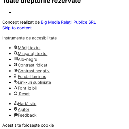
Toate drepturile rezervate
Concept realizat de
Big Media Relații Publice SRL
Skip to content
Instrumente de accesibilitate
Măriți textul
Micșorați textul
Alb-negru
Contrast ridicat
Contrast negativ
Fundal luminos
Link-uri subliniate
Font lizibil
Reset
Hartă site
Ajutor
Feedback
Acest site folosește cookie