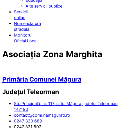
Educația
Alte servicii publice
Servicii
online
Nomenclatura
stradală
Monitorul
Oficial Local
Asociația Zona Marghita
Primăria Comunei Măgura
Județul
Teleorman
Str. Principală, nr. 117, satul Măgura, județul Teleorman,
147190
contact@comunamaguratr.ro
0247 320 689
0247 331 502