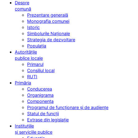
Despre
comună
Prezentare generală
Monografia comunei
Istoric
Simbolurile Naționale
Strategia de dezvoltare
Populația
Autoritățile
publice locale
Primarul
Consiliul local
RUTI
Primăria
Conducerea
Organigrama
Componența
Programul de funcționare și de audiențe
Statul de funcții
Extrase din legislație
Instituțiile
și serviciile publice