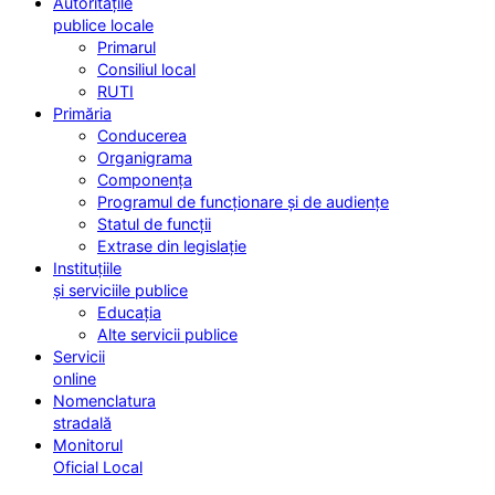
Autoritățile
publice locale
Primarul
Consiliul local
RUTI
Primăria
Conducerea
Organigrama
Componența
Programul de funcționare și de audiențe
Statul de funcții
Extrase din legislație
Instituțiile
și serviciile publice
Educația
Alte servicii publice
Servicii
online
Nomenclatura
stradală
Monitorul
Oficial Local