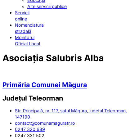
Educația
Alte servicii publice
Servicii
online
Nomenclatura
stradală
Monitorul
Oficial Local
Asociația Salubris Alba
Primăria Comunei Măgura
Județul
Teleorman
Str. Principală, nr. 117, satul Măgura, județul Teleorman,
147190
contact@comunamaguratr.ro
0247 320 689
0247 331 502