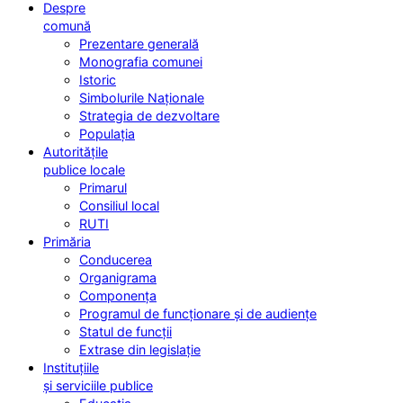
Despre
comună
Prezentare generală
Monografia comunei
Istoric
Simbolurile Naționale
Strategia de dezvoltare
Populația
Autoritățile
publice locale
Primarul
Consiliul local
RUTI
Primăria
Conducerea
Organigrama
Componența
Programul de funcționare și de audiențe
Statul de funcții
Extrase din legislație
Instituțiile
și serviciile publice