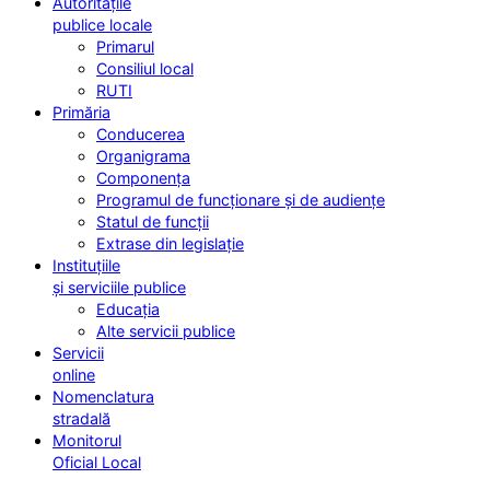
Autoritățile
publice locale
Primarul
Consiliul local
RUTI
Primăria
Conducerea
Organigrama
Componența
Programul de funcționare și de audiențe
Statul de funcții
Extrase din legislație
Instituțiile
și serviciile publice
Educația
Alte servicii publice
Servicii
online
Nomenclatura
stradală
Monitorul
Oficial Local