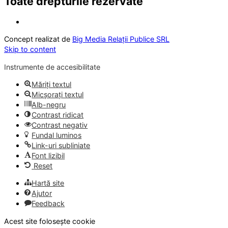
Toate drepturile rezervate
Concept realizat de
Big Media Relații Publice SRL
Skip to content
Instrumente de accesibilitate
Măriți textul
Micșorați textul
Alb-negru
Contrast ridicat
Contrast negativ
Fundal luminos
Link-uri subliniate
Font lizibil
Reset
Hartă site
Ajutor
Feedback
Acest site folosește cookie