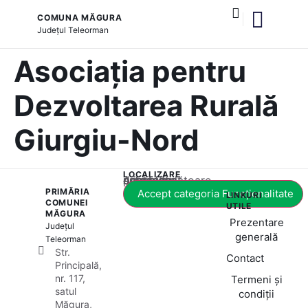
COMUNA MĂGURA
Județul
Teleorman
și serviciile publice
Asociația pentru
Dezvoltarea Rurală
Giurgiu-Nord
LOCALIZARE
Acest conținut este blocat până când acceptați categoria corespunzătoare de cookie-uri.
PRIMĂRIA
Accept categoria Funcționalitate
LINKURI
COMUNEI
UTILE
MĂGURA
Prezentare
Județul
generală
Teleorman
Str.
Contact
Principală,
nr. 117,
Termeni și
satul
condiții
Măgura,