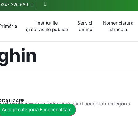
0247 320 689
Instituțiile
Servicii
Nomenclatura
Primăria
și serviciile publice
online
stradală
ghin
OCALIZARE
 conținut este blocat până când acceptați categoria corespunzătoare de cookie-uri.
Accept categoria Funcționalitate