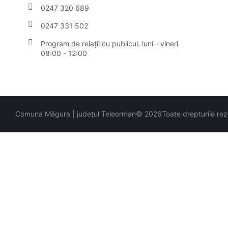
0247 320 689
0247 331 502
Program de relații cu publicul: luni - vineri
08:00 - 12:00
Comuna Măgura | județul Teleorman
© 2026
Toate drepturile re