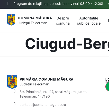
Program de relații cu publicul: luni - vineri 08:00 - 12:00
Despre
Autoritățile
COMUNA MĂGURA
Județul
Teleorman
comună
publice locale
Ciugud-Ber
PRIMĂRIA COMUNEI MĂGURA
L
Acest
Județul
Teleorman
Str. Principală, nr. 117, satul Măgura, județul
Teleorman, 147190
contact@comunamaguratr.ro