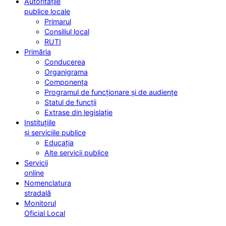
Autoritățile
publice locale
Primarul
Consiliul local
RUTI
Primăria
Conducerea
Organigrama
Componența
Programul de funcționare și de audiențe
Statul de funcții
Extrase din legislație
Instituțiile
și serviciile publice
Educația
Alte servicii publice
Servicii
online
Nomenclatura
stradală
Monitorul
Oficial Local