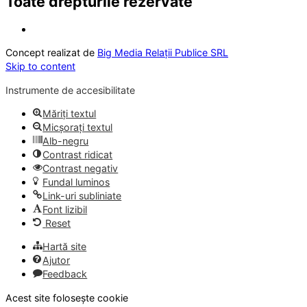
Toate drepturile rezervate
Concept realizat de
Big Media Relații Publice SRL
Skip to content
Instrumente de accesibilitate
Măriți textul
Micșorați textul
Alb-negru
Contrast ridicat
Contrast negativ
Fundal luminos
Link-uri subliniate
Font lizibil
Reset
Hartă site
Ajutor
Feedback
Acest site folosește cookie