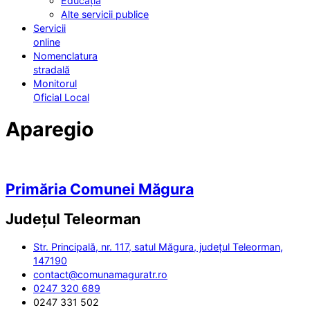
Educația
Alte servicii publice
Servicii
online
Nomenclatura
stradală
Monitorul
Oficial Local
Aparegio
Primăria Comunei Măgura
Județul
Teleorman
Str. Principală, nr. 117, satul Măgura, județul Teleorman,
147190
contact@comunamaguratr.ro
0247 320 689
0247 331 502