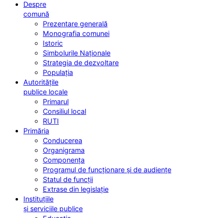
Despre
comună
Prezentare generală
Monografia comunei
Istoric
Simbolurile Naționale
Strategia de dezvoltare
Populația
Autoritățile
publice locale
Primarul
Consiliul local
RUTI
Primăria
Conducerea
Organigrama
Componența
Programul de funcționare și de audiențe
Statul de funcții
Extrase din legislație
Instituțiile
și serviciile publice