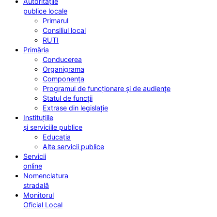
Autoritățile
publice locale
Primarul
Consiliul local
RUTI
Primăria
Conducerea
Organigrama
Componența
Programul de funcționare și de audiențe
Statul de funcții
Extrase din legislație
Instituțiile
și serviciile publice
Educația
Alte servicii publice
Servicii
online
Nomenclatura
stradală
Monitorul
Oficial Local