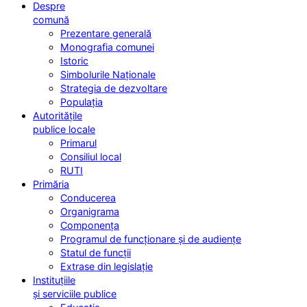
Despre
comună
Prezentare generală
Monografia comunei
Istoric
Simbolurile Naționale
Strategia de dezvoltare
Populația
Autoritățile
publice locale
Primarul
Consiliul local
RUTI
Primăria
Conducerea
Organigrama
Componența
Programul de funcționare și de audiențe
Statul de funcții
Extrase din legislație
Instituțiile
și serviciile publice