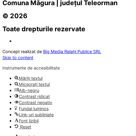
Comuna Măgura | județul Teleorman
© 2026
Toate drepturile rezervate
Concept realizat de
Big Media Relații Publice SRL
Skip to content
Instrumente de accesibilitate
Măriți textul
Micșorați textul
Alb-negru
Contrast ridicat
Contrast negativ
Fundal luminos
Link-uri subliniate
Font lizibil
Reset