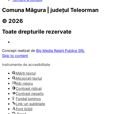
Comuna Măgura | județul Teleorman
© 2026
Toate drepturile rezervate
Concept realizat de
Big Media Relații Publice SRL
Skip to content
Instrumente de accesibilitate
Măriți textul
Micșorați textul
Alb-negru
Contrast ridicat
Contrast negativ
Fundal luminos
Link-uri subliniate
Font lizibil
Reset