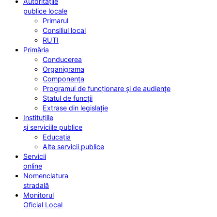
Autoritățile
publice locale
Primarul
Consiliul local
RUTI
Primăria
Conducerea
Organigrama
Componența
Programul de funcționare și de audiențe
Statul de funcții
Extrase din legislație
Instituțiile
și serviciile publice
Educația
Alte servicii publice
Servicii
online
Nomenclatura
stradală
Monitorul
Oficial Local