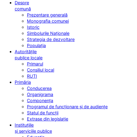
Despre
comună
Prezentare generală
Monografia comunei
Istoric
Simbolurile Naționale
Strategia de dezvoltare
Populația
Autoritățile
publice locale
Primarul
Consiliul local
RUTI
Primăria
Conducerea
Organigrama
Componența
Programul de funcționare și de audiențe
Statul de funcții
Extrase din legislație
Instituțiile
și serviciile publice