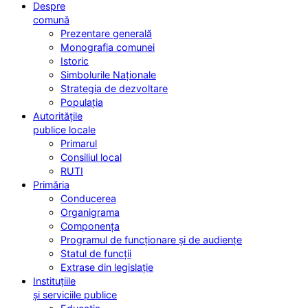
Despre
comună
Prezentare generală
Monografia comunei
Istoric
Simbolurile Naționale
Strategia de dezvoltare
Populația
Autoritățile
publice locale
Primarul
Consiliul local
RUTI
Primăria
Conducerea
Organigrama
Componența
Programul de funcționare și de audiențe
Statul de funcții
Extrase din legislație
Instituțiile
și serviciile publice