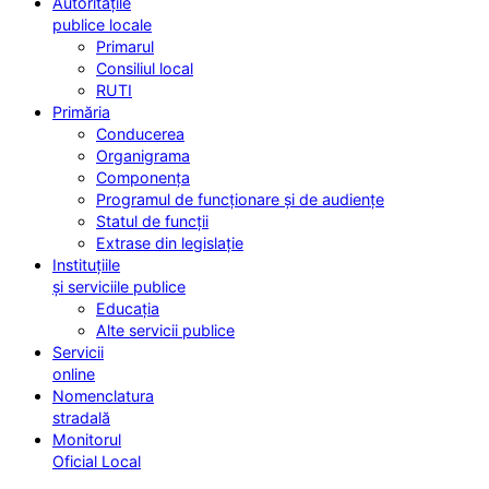
Autoritățile
publice locale
Primarul
Consiliul local
RUTI
Primăria
Conducerea
Organigrama
Componența
Programul de funcționare și de audiențe
Statul de funcții
Extrase din legislație
Instituțiile
și serviciile publice
Educația
Alte servicii publice
Servicii
online
Nomenclatura
stradală
Monitorul
Oficial Local