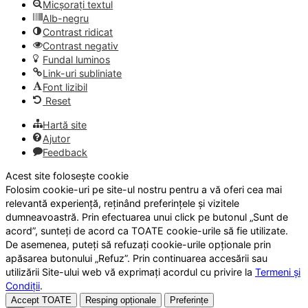
Micșorați textul
Alb-negru
Contrast ridicat
Contrast negativ
Fundal luminos
Link-uri subliniate
Font lizibil
Reset
Hartă site
Ajutor
Feedback
Acest site folosește cookie
Folosim cookie-uri pe site-ul nostru pentru a vă oferi cea mai
relevantă experiență, reținând preferințele și vizitele
dumneavoastră. Prin efectuarea unui click pe butonul „Sunt de
acord”, sunteți de acord ca TOATE cookie-urile să fie utilizate.
De asemenea, puteți să refuzați cookie-urile opționale prin
apăsarea butonului „Refuz”. Prin continuarea accesării sau
utilizării Site-ului web vă exprimați acordul cu privire la
Termeni și
Condiții
.
Accept TOATE
Resping opționale
Preferințe