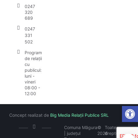
0247
320
689
0247
331
502
Program
de relații
cu
publicul:
luni -
vineri
08:00 -
12:00
Open
Concept realizat de
Big Media Relații Publice SRL
Comuna Măgura
©
Toate
| județul
2026
drepturile