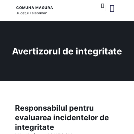
COMUNA MĂGURA
Județul
Teleorman
și serviciile publice
Avertizorul de integritate
Responsabilul pentru
evaluarea incidentelor de
integritate