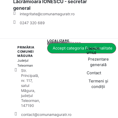
Lăcrămioara IONESCU - secretar
general
integritate@comunamaguratr.ro
0247 320 689
LOCALIZARE
Acest conținut este blocat până când acceptați categoria corespunzătoare de cookie-uri.
PRIMĂRIA
Accept categoria Funcționalitate
LINKURI
COMUNEI
UTILE
MĂGURA
Prezentare
Județul
generală
Teleorman
Str.
Contact
Principală,
nr. 117,
Termeni și
satul
condiții
Măgura,
județul
Teleorman,
147190
contact@comunamaguratr.ro