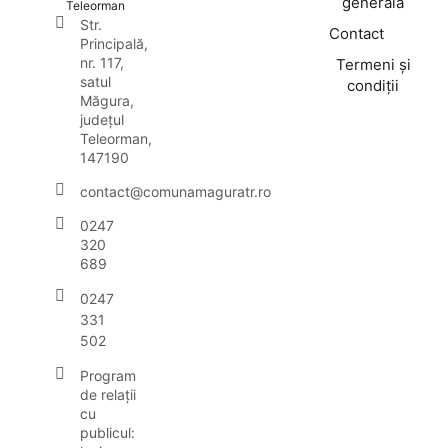
generală
Teleorman
Str.
Contact
Principală,
nr. 117,
Termeni și
satul
condiții
Măgura,
județul
Teleorman,
147190
contact@comunamaguratr.ro
0247
320
689
0247
331
502
Program
de relații
cu
publicul: