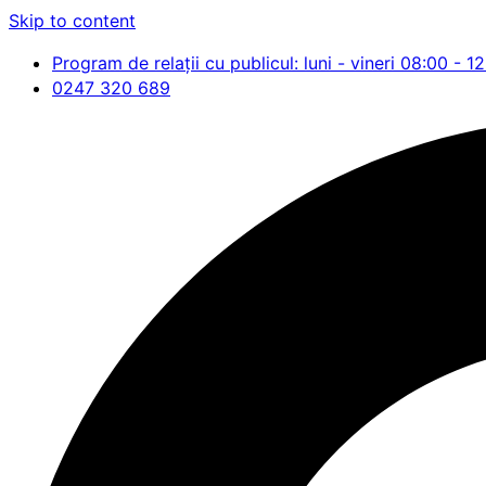
Skip to content
Program de relații cu publicul: luni - vineri 08:00 - 1
0247 320 689