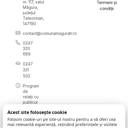
nr. 117, satul
Termeni și
Măgura,
condiții
județul
Teleorman,
147190
contact@comunamaguratr.ro
0247
320
689
0247
331
502
Program
de
relații cu
publicul:
luni -
Acest site folosește cookie
vineri
08:00 -
Folosim cookie-uri pe site-ul nostru pentru a vă oferi cea
12:00
mai relevantă experiență, reținând preferințele și vizitele