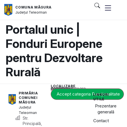
COMUNA MĂGURA
Județul
Teleorman
Portalul unic |
Fonduri Europene
pentru Dezvoltare
Rurală
LOCALIZARE
Acest conținut este blocat până când acceptați categoria corespunzătoare de cookie-uri.
PRIMĂRIA
Accept categoria Funcționalitate
LINKURI
COMUNEI
UTILE
MĂGURA
Prezentare
Județul
generală
Teleorman
Str.
Contact
Principală,