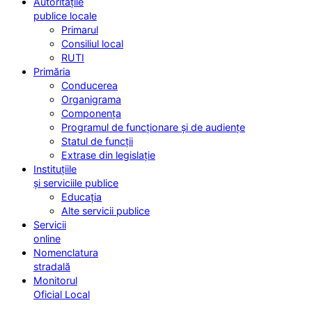
Autoritățile
publice locale
Primarul
Consiliul local
RUTI
Primăria
Conducerea
Organigrama
Componența
Programul de funcționare și de audiențe
Statul de funcții
Extrase din legislație
Instituțiile
și serviciile publice
Educația
Alte servicii publice
Servicii
online
Nomenclatura
stradală
Monitorul
Oficial Local