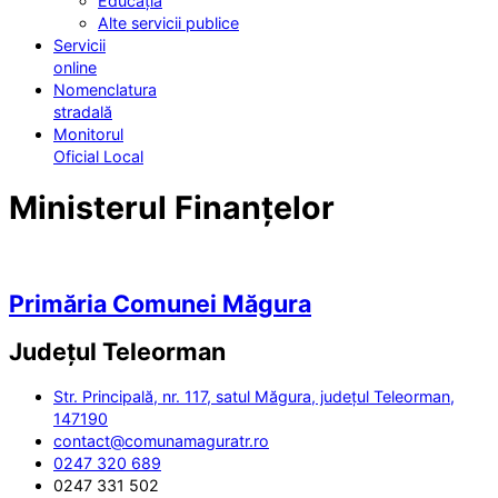
Educația
Alte servicii publice
Servicii
online
Nomenclatura
stradală
Monitorul
Oficial Local
Ministerul Finanțelor
Primăria Comunei Măgura
Județul
Teleorman
Str. Principală, nr. 117, satul Măgura, județul Teleorman,
147190
contact@comunamaguratr.ro
0247 320 689
0247 331 502