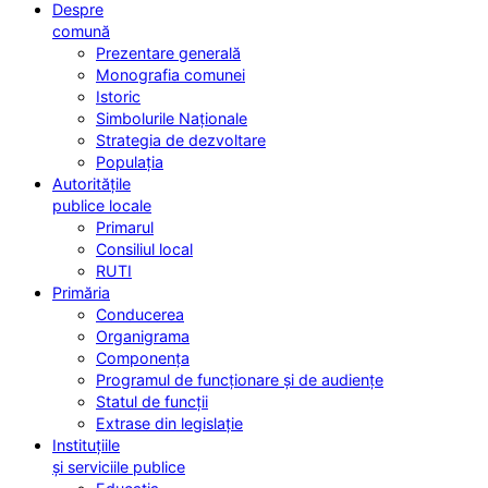
Despre
comună
Prezentare generală
Monografia comunei
Istoric
Simbolurile Naționale
Strategia de dezvoltare
Populația
Autoritățile
publice locale
Primarul
Consiliul local
RUTI
Primăria
Conducerea
Organigrama
Componența
Programul de funcționare și de audiențe
Statul de funcții
Extrase din legislație
Instituțiile
și serviciile publice