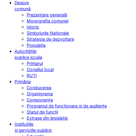
Despre
comună
Prezentare generală
Monografia comunei
Istoric
Simbolurile Naționale
Strategia de dezvoltare
Populația
Autoritățile
publice locale
Primarul
Consiliul local
RUTI
Primăria
Conducerea
Organigrama
Componența
Programul de funcționare și de audiențe
Statul de funcții
Extrase din legislație
Instituțiile
și serviciile publice