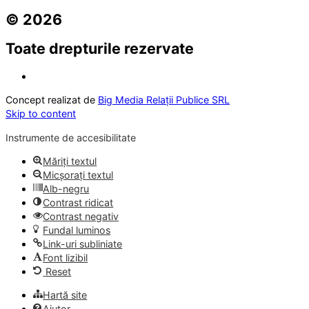
© 2026
Toate drepturile rezervate
Concept realizat de
Big Media Relații Publice SRL
Skip to content
Instrumente de accesibilitate
Măriți textul
Micșorați textul
Alb-negru
Contrast ridicat
Contrast negativ
Fundal luminos
Link-uri subliniate
Font lizibil
Reset
Hartă site
Ajutor