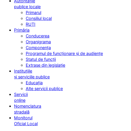
Autoritățile
publice locale
Primarul
Consiliul local
RUTI
Primăria
Conducerea
Organigrama
Componența
Programul de funcționare și de audiențe
Statul de funcții
Extrase din legislație
Instituțiile
și serviciile publice
Educația
Alte servicii publice
Servicii
online
Nomenclatura
stradală
Monitorul
Oficial Local