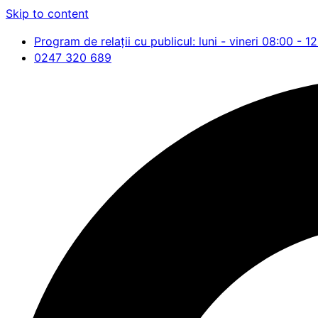
Skip to content
Program de relații cu publicul: luni - vineri 08:00 - 1
0247 320 689