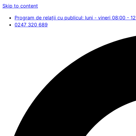
Skip to content
Program de relații cu publicul: luni - vineri 08:00 - 1
0247 320 689