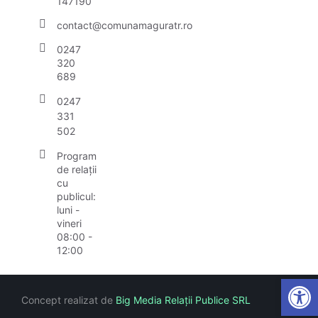
147190
contact@comunamaguratr.ro
0247
320
689
0247
331
502
Program
de relații
cu
publicul:
luni -
vineri
08:00 -
12:00
Open
Concept realizat de
Big Media Relații Publice SRL