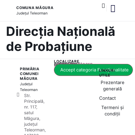
COMUNA MĂGURA
Județul
Teleorman
și serviciile publice
Direcția Națională
de Probațiune
LOCALIZARE
Acest conținut este blocat până când acceptați categoria corespunzătoare de cookie-uri.
PRIMĂRIA
Accept categoria Funcționalitate
LINKURI
COMUNEI
UTILE
MĂGURA
Prezentare
Județul
generală
Teleorman
Str.
Contact
Principală,
nr. 117,
Termeni și
satul
condiții
Măgura,
județul
Teleorman,