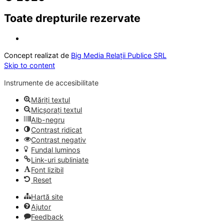
Toate drepturile rezervate
Concept realizat de
Big Media Relații Publice SRL
Skip to content
Instrumente de accesibilitate
Măriți textul
Micșorați textul
Alb-negru
Contrast ridicat
Contrast negativ
Fundal luminos
Link-uri subliniate
Font lizibil
Reset
Hartă site
Ajutor
Feedback