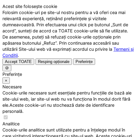
Acest site folosește cookie
Folosim cookie-uri pe site-ul nostru pentru a vă oferi cea mai
relevantă experiență, reținând preferințele și vizitele
dumneavoastră. Prin efectuarea unui click pe butonul „Sunt de
acord”, sunteți de acord ca TOATE cookie-urile să fie utilizate.
De asemenea, puteți să refuzați cookie-urile opționale prin
apăsarea butonului „Refuz”. Prin continuarea accesării sau
utilizării Site-ului web vă exprimați acordul cu privire la
Termeni și
Condiții
.
Accept TOATE
Resping opționale
Preferințe
🍪
Preferințe
×
Necesare
Cookie-urile necesare sunt esențiale pentru funcțiile de bază ale
site-ului web, iar site-ul web nu va funcționa în modul dorit fără
ele.Aceste cookie-uri nu stochează date de identificare
personală.
Analitice
Cookie-urile analitice sunt utilizate pentru a înțelege modul în
care vizitatorii interacționează cu site-ul web. Aceste cookie-uri