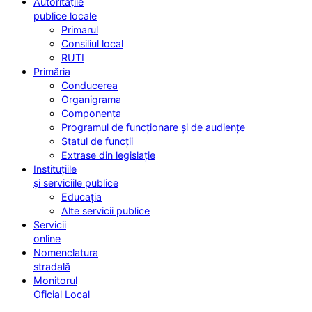
Autoritățile
publice locale
Primarul
Consiliul local
RUTI
Primăria
Conducerea
Organigrama
Componența
Programul de funcționare și de audiențe
Statul de funcții
Extrase din legislație
Instituțiile
și serviciile publice
Educația
Alte servicii publice
Servicii
online
Nomenclatura
stradală
Monitorul
Oficial Local