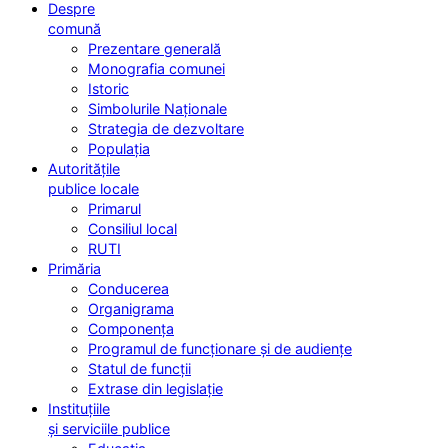
Despre
comună
Prezentare generală
Monografia comunei
Istoric
Simbolurile Naționale
Strategia de dezvoltare
Populația
Autoritățile
publice locale
Primarul
Consiliul local
RUTI
Primăria
Conducerea
Organigrama
Componența
Programul de funcționare și de audiențe
Statul de funcții
Extrase din legislație
Instituțiile
și serviciile publice