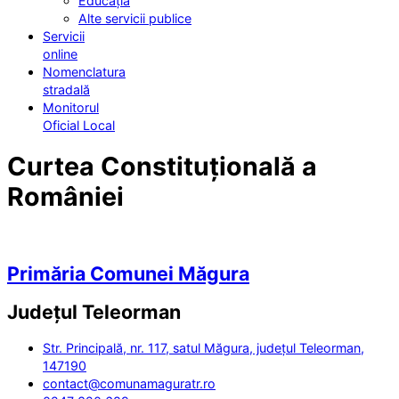
Educația
Alte servicii publice
Servicii
online
Nomenclatura
stradală
Monitorul
Oficial Local
Curtea Constituțională a
României
Primăria Comunei Măgura
Județul
Teleorman
Str. Principală, nr. 117, satul Măgura, județul Teleorman,
147190
contact@comunamaguratr.ro