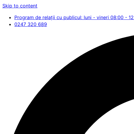
Skip to content
Program de relații cu publicul: luni - vineri 08:00 - 1
0247 320 689